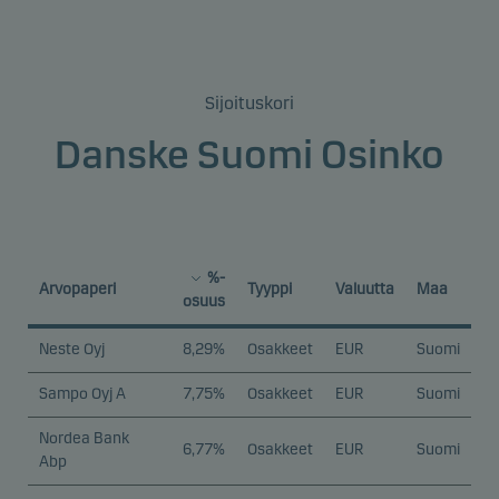
Sijoituskori
Danske Suomi Osinko
%-
Arvopaperi
Tyyppi
Valuutta
Maa
osuus
Neste Oyj
8,29%
Osakkeet
EUR
Suomi
Sampo Oyj A
7,75%
Osakkeet
EUR
Suomi
Nordea Bank
6,77%
Osakkeet
EUR
Suomi
Abp