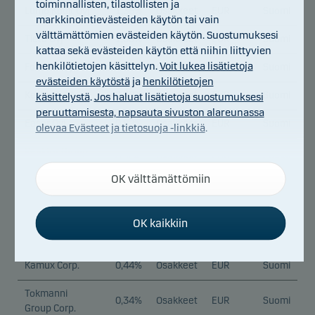
toiminnallisten, tilastollisten ja
Lumo Kodit Oyj
1,36%
Osakkeet
EUR
Suomi
markkinointievästeiden käytön tai vain
välttämättömien evästeiden käytön. Suostumuksesi
Tieto Oyj
1,03%
Osakkeet
EUR
Suomi
kattaa sekä evästeiden käytön että niihin liittyvien
henkilötietojen käsittelyn.
Voit lukea lisätietoja
Fortum Oyj
0,99%
Osakkeet
EUR
Suomi
evästeiden käytöstä
ja
henkilötietojen
Kesko Oyj A
0,98%
Osakkeet
EUR
Suomi
käsittelystä
.
Jos haluat lisätietoja suostumuksesi
peruuttamisesta, napsauta sivuston alareunassa
Easor Oyj
0,82%
Osakkeet
EUR
Suomi
olevaa Evästeet ja tietosuoja -linkkiä
.
Reaktor Group
0,76%
Osakkeet
EUR
Suomi
Oyj
OK välttämättömiin
Välttämättömät evästeet
Terveystalo Oyj
0,72%
Osakkeet
EUR
Suomi
Välttämättömien evästeiden ansiosta sivustomme
toimii oikein, sillä ne aktivoivat perustoimintoja,
OK kaikkiin
Siili Solutions
0,64%
Osakkeet
EUR
Suomi
kuten sivustolla navigoinnin ja sivuston suojattujen
Oyj
osien käytön.
Kamux Corp.
0,44%
Osakkeet
EUR
Suomi
Tokmanni
Toiminnalliset evästeet
0,34%
Osakkeet
EUR
Suomi
Group Corp.
Toiminnallisten evästeiden (eli