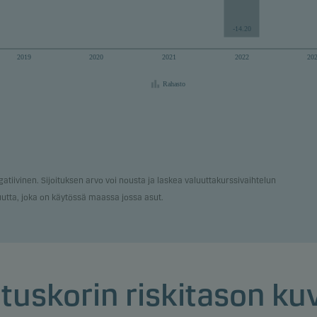
-14.20
2019
2020
2021
2022
20
Rahasto
egatiivinen. Sijoituksen arvo voi nousta ja laskea valuuttakurssivaihtelun
uutta, joka on käytössä maassa jossa asut.
ituskorin riskitason k