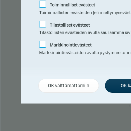
Toiminnalliset evästeet
sijoi
Toiminnallisten evästeiden (eli mieltymyseväs
Tilastolliset evästeet
Tilastollisten evästeiden avulla seuraamme siv
0
Markkinointievästeet
Markkinointievästeiden avulla pystymme tunnista
OK välttämättömiin
OK ka