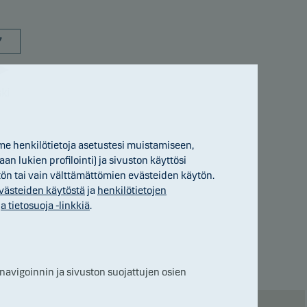
7
ki
me henkilötietoja asetustesi muistamiseen,
tuna
 lukien profilointi) ja sivuston käyttösi
ytön tai vain välttämättömien evästeiden käytön.
ksi,
 evästeiden käytöstä
ja
henkilötietojen
 tietosuoja -linkkiä
.
lia
 navigoinnin ja sivuston suojattujen osien
staan,
 koko