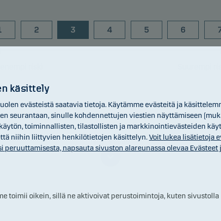
1
2
3
4
5
6
ienempi riski
Suurempi ris
n käsittely
len evästeistä saatavia tietoja. Käytämme evästeitä ja käsittelem
en riski-indikaattori ilmaisee tämän tuotteen riskitason verrat
n seurantaan, sinulle kohdennettujen viestien näyttämiseen (mukaan
n tuotteisiin. Sen avulla kerrotaan, kuinka todennäköisesti
äytön, toiminnallisten, tilastollisten ja markkinointievästeiden kä
eella menetetään rahaa markkinatapahtumien takia tai sen vuo
 niihin liittyvien henkilötietojen käsittelyn.
Voit lukea lisätietoja
Näytä lisää
 tuotteen kehittäjä pysty maksamaan sijoittajalle.
i peruuttamisesta, napsauta sivuston alareunassa olevaa Evästeet ja
a saattaa muuttua, eikä välttämättä kuvaa rahaston riskiprofii
aisuudessa. Matalinkaan luokka ei tarkoita riskitöntä.
toimii oikein, sillä ne aktivoivat perustoimintoja, kuten sivustolla
 tuotteeseen ei liity turvaa tulevaa markkinoiden kehitystä va
tarkoittaa, että sijoittaja voi menettää osan sijoituksestaan tai