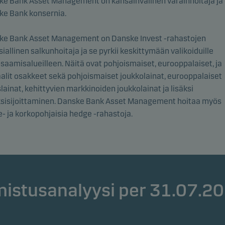
ke Bank Asset Management on kansainvälinen varainhoitaja ja
ke Bank konsernia.
ke Bank Asset Management on Danske Invest -rahastojen
iallinen salkunhoitaja ja se pyrkii keskittymään valikoiduille
saamisalueilleen. Näitä ovat pohjoismaiset, eurooppalaiset, ja
alit osakkeet sekä pohjoismaiset joukkolainat, eurooppalaiset
slainat, kehittyvien markkinoiden joukkolainat ja lisäksi
ksisijoittaminen. Danske Bank Asset Management hoitaa myös
- ja korkopohjaisia hedge -rahastoja.
istusanalyysi per 31.07.2