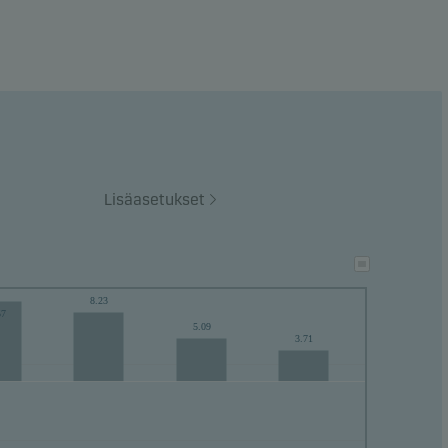
voi
ian
en
Lisäasetukset
on
8.23
57
5.09
3.71