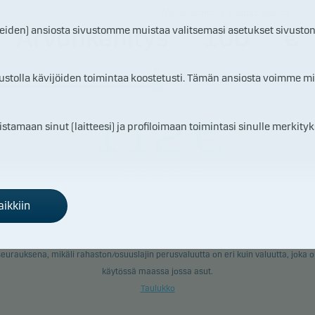
tuksensa.
Napsauttamalla muuttaa määrää
Arvonkehitys
€
teiden) ansiosta sivustomme muistaa valitsemasi asetukset sivuston
5
ustolla kävijöiden toimintaa koostetusti. Tämän ansiosta voimme mi
112
€
maan sinut (laitteesi) ja profiloimaan toimintasi sinulle merkityks
joista
0
€ osinkoina.
Hallinnolliset kulut ovat olleet
4
€.
ikkiin
Historiallinen tuotto ei ole tae tulevasta. Tuleva tuotto voi olla myös
negatiivinen. Sijoituksen arvo voi nousta ja laskea valuuttakurssivaihtelun
seurauksena, mikäli rahaston/osuuslajin perusvaluutta on eri kuin valuutta, joka o
käytössä maassa jossa asut.
Taulukko