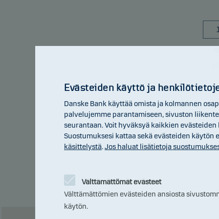
P
Evästeiden käyttö ja henkilötietoje
Danske Bank käyttää omista ja kolmannen osapuo
Ylein
palvelujemme parantamiseen, sivuston liikentee
muihi
seurantaan. Voit hyväksyä kaikkien evästeiden k
tuott
Suostumuksesi kattaa sekä evästeiden käytön että
ettei
käsittelystä
.
Jos haluat lisätietoja suostumukses
Luokk
tulev
Välttämättömät evästeet
Välttämättömien evästeiden ansiosta sivustomme 
Tähän
käytön.
mikä 