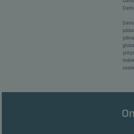
Dans
Dans
Dans
pääas
ydino
globa
yrity
inde
osake
Om