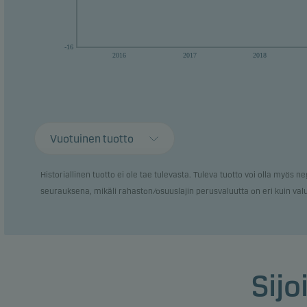
-16
2016
2017
2018
Vuotuinen tuotto
Historiallinen tuotto ei ole tae tulevasta. Tuleva tuotto voi olla myös n
seurauksena, mikäli rahaston/osuuslajin perusvaluutta on eri kuin val
Sijo