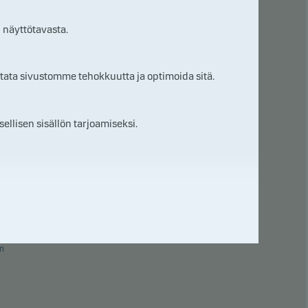
 näyttötavasta.
tata sivustomme tehokkuutta ja optimoida sitä.
10
ellisen sisällön tarjoamiseksi.
n