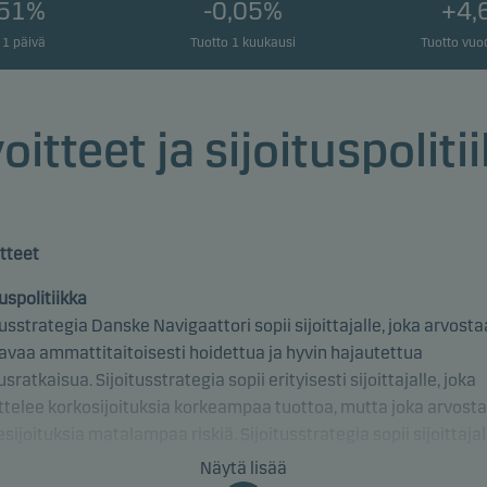
,51%
-0,05%
+4,
 1 päivä
Tuotto 1 kuukausi
Tuotto vuo
oitteet ja sijoituspoliti
tteet
tuspolitiikka
tusstrategia Danske Navigaattori sopii sijoittajalle, joka arvosta
avaa ammattitaitoisesti hoidettua ja hyvin hajautettua
tusratkaisua. Sijoitusstrategia sopii erityisesti sijoittajalle, joka
ttelee korkosijoituksia korkeampaa tuottoa, mutta joka arvost
sijoituksia matalampaa riskiä. Sijoitusstrategia sopii sijoittajal
haluaa hajauttaa varansa tehokkaasti eri osake-, korko-, kiinteis
Näytä lisää